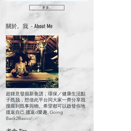
更多...
​關於。我 - About Me
超鍾意發掘新食譜，環保／健康生活點
子既我，想借此平台同大家一齊分享我
搜羅到既事與物。希望都可以啟發你地
搵返自己,搵返d樂趣, Going
Back2Basics!