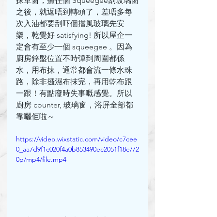
抹車窗，攞住個 Squeegee刮玻璃窗
之後，就返唔到轉頭了，差唔多每
次入油都要刮吓個擋風玻璃先安
樂，乾覺好 satisfying! 所以屋企一
定會有至少一個 squeegee 。因為
廚房鋅盤位置不時彈到周圍都係
水，用布抹，通常都會流一條水珠
路，除非攞濕布抹完，再用乾布跟
一跟！有點廢時失事嘅感覺。所以
廚房 counter, 玻璃窗，浴屏全部都
靠曬佢啦～
https://video.wixstatic.com/video/c7cee
0_aa7d9f1c020f4a0b853490ec2051f18e/72
0p/mp4/file.mp4