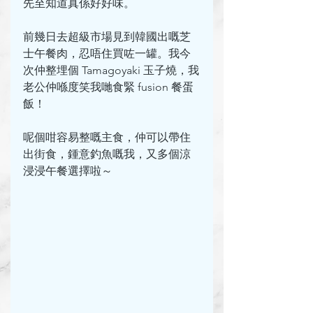
先至知道真係好好味。
前幾日去超級市場見到韓國出嘅芝
士午餐肉，忍唔住買咗一罐。我今
次仲整埋個 Tamagoyaki 玉子燒，我
老公仲喺度笑我哋食緊 fusion 餐蛋
飯！
呢個咁容易整嘅主食，仲可以帶住
出街食，鍾意釣魚嘅我，又多個涼
浸浸午餐選擇啦～