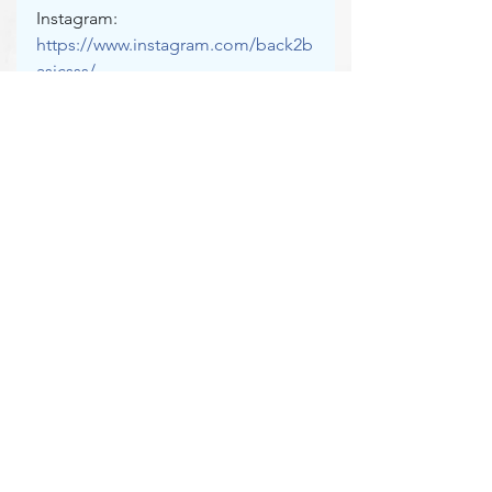
Instagram: 
https://www.instagram.com/back2b
asicsss/
食譜
[西式料理]
—豬肉—
See All
Recent Posts