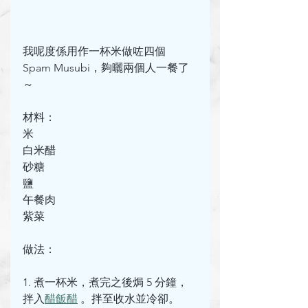
我呢度係用作一杯米做咗四個 
Spam Musubi，夠曬兩個人一餐了
～
材料：
米
白米醋
砂糖
鹽
午餐肉
紫菜
做法：
1. 煮一杯米，煮完之後焗 5 分鐘，
拌入
醋飯醋
 。拌至收水並冷卻。