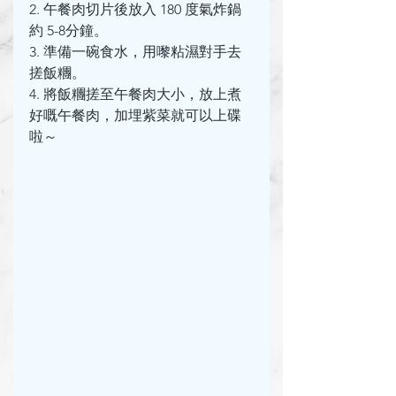
2. 午餐肉切片後放入 180 度氣炸鍋
約 5-8分鐘。
3. 準備一碗食水，用嚟粘濕對手去
搓飯糰。
4. 將飯糰搓至午餐肉大小，放上煮
好嘅午餐肉，加埋紫菜就可以上碟
啦～