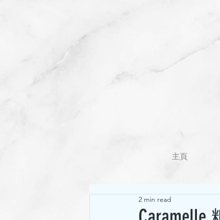
主頁
2 min read
Carame