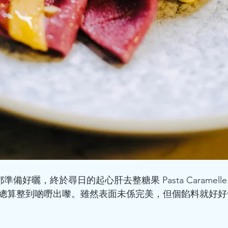
er 都準備好曬，終於尋日的起心肝去整糖果 Pasta Carame
總算整到啲嘢出嚟。雖然表面未係完美，但個餡料就好好