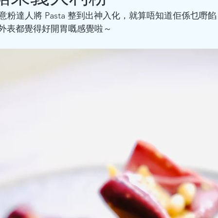
意粉達人將 Pasta 整到出神入化，就算唔知道佢係乜嘢
外表都覺得好開胃嘅感覺啦～