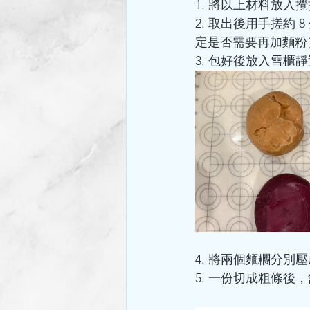
1. 將以上材料放入
2. 取出後用手搓約
定是否需要再加麵粉
3. 包好後放入雪櫃靜
4. 將兩個麵糰分別壓成薄
5. 一份切成粗條後，舖