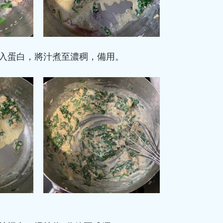
加入蛋白，將汁煮至濃稠，備用。