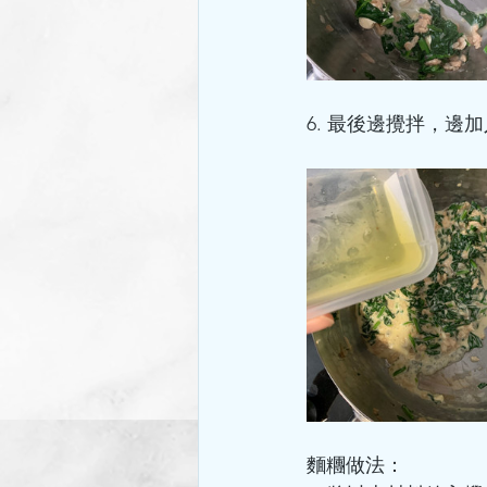
6. 最後邊攪拌，邊
麵糰做法：