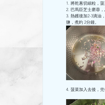
1. 將乾蔥切細粒，
2. 巴馬臣芝士磨蓉
3. 熱鑊後加2-3
鹽，煮約 2分鐘。
4. 菠菜加入去後