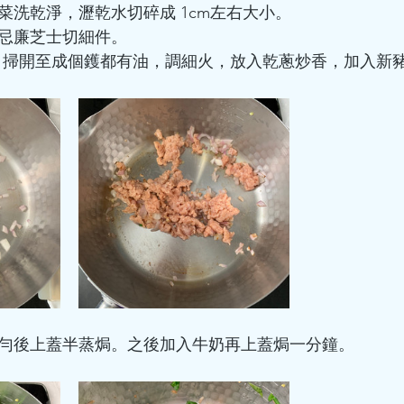
菠菜洗乾淨，瀝乾水切碎成 1cm左右大小。
，忌廉芝士切細件。
滴油，掃開至成個鑊都有油，調細火，放入乾蔥炒香，加入新
，兜勻後上蓋半蒸焗。之後加入牛奶再上蓋焗一分鐘。