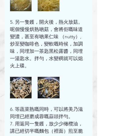
5. 另一隻鑊，開火後，熱火放菇。
呢個慢慢烘熟啲菇，會將佢嘅味道
變濃，甚至有啲果仁味 （nutty）, 
炒至變咖啡色，變軟嘅時候，加調
味，同埋加一茶匙黑松露醬，同埋
一湯匙水。拌勻，水變稠就可以熄
火上碟。
6. 等蔬菜熟嘅同時，可以將美乃滋
同埋已經磨成蓉嘅蒜頭拌勻。
7. 用返同一隻鑊，放少少橄欖油，
講已經切半嘅麵包（裡面）煎至脆