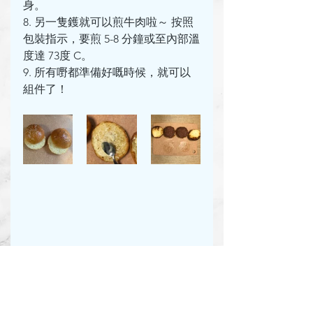
身。
8. 另一隻鑊就可以煎牛肉啦～ 按照
包裝指示，要煎 5-8 分鐘或至內部溫
度達 73度 C。
9. 所有嘢都準備好嘅時候，就可以
組件了！