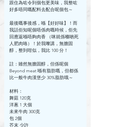
跟住為咗令到個包更美味，我整咗
好多唔同嘅配料去配合呢個包～
最後嘅事後感，喺【好好味】！而
我話佢知呢個唔係肉嘅時候，佢先
回應返喺唔夠肉香 （咪就係嗰啲死
人肥肉咯）！於我嚟講，無膽固
醇，整到咁似，我比 100 分！
註：雖然無膽固醇，但係呢個
Beyond meat 喺有脂肪嘅，但都係
比一般牛肉漢堡少 30%脂肪哦～
材料：
舞菇 120克
洋蔥 1 大個
未來牛肉 300克
包 2個
芥末 少許