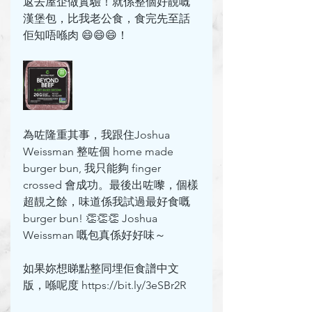
返去屋企做實驗！就係整個好靚嘅
漢堡包，比我老公食，食完先至話
佢知唔喺肉 😄😄😄！
為咗隆重其事，我跟住Joshua 
Weissman 整咗個 home made 
burger bun, 我只能夠 finger 
crossed 會成功。最後出咗嚟，個樣
超靚之餘，味道係我試過最好食嘅 
burger bun! 👏👏👏 Joshua 
Weissman 嘅包真係好好味～
如果妳想睇點整同埋佢食譜中文
版，喺呢度 https://bit.ly/3eSBr2R