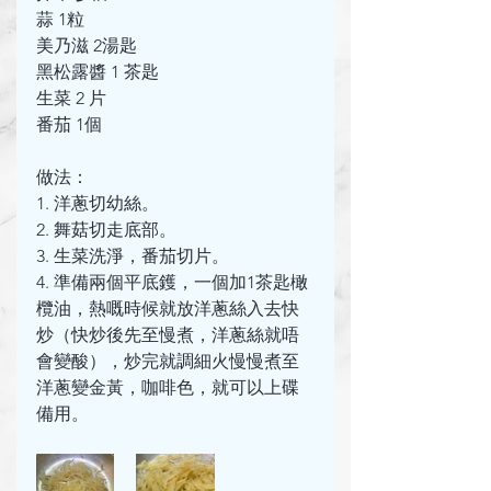
蒜 1粒
美乃滋 2湯匙
黑松露醬 1 茶匙
生菜 2 片
番茄 1個
做法：
1. 洋蔥切幼絲。
2. 舞菇切走底部。
3. 生菜洗淨，番茄切片。
4. 準備兩個平底鑊，一個加1茶匙橄
欖油，熱嘅時候就放洋蔥絲入去快
炒（快炒後先至慢煮，洋蔥絲就唔
會變酸），炒完就調細火慢慢煮至
洋蔥變金黃，咖啡色，就可以上碟
備用。