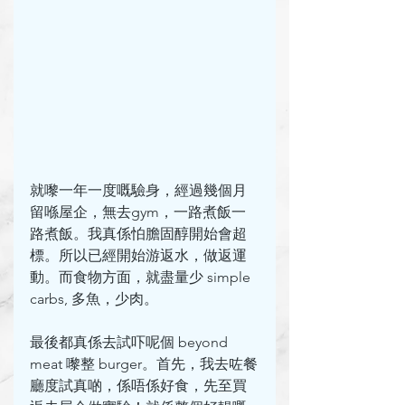
就嚟一年一度嘅驗身，經過幾個月
留喺屋企，無去gym，一路煮飯一
路煮飯。我真係怕膽固醇開始會超
標。所以已經開始游返水，做返運
動。而食物方面，就盡量少 simple 
carbs, 多魚，少肉。
最後都真係去試吓呢個 beyond 
meat 嚟整 burger。首先，我去咗餐
廳度試真啲，係唔係好食，先至買