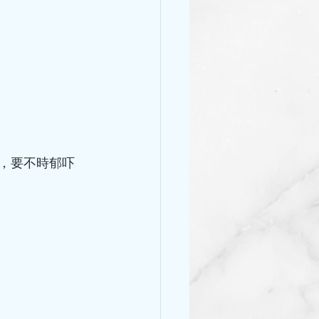
開，要不時郁吓