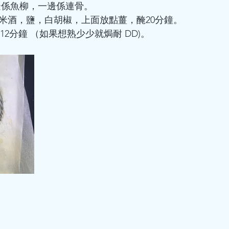
一邊係魚柳，一邊係連骨。
上米酒，鹽，白胡椒，上面放點薑，醃20分鐘。
 8-12分鐘 （如果想熟少少就焗耐 DD)。