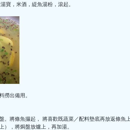
1粒濃湯寶，米酒，緹魚湯粉，滾起。
配料撈出備用。
出焗盤。將條魚攞起， 將喜歡既蔬菜／配料墊底再放返條魚
桌上），將焗盤放爐上，再加湯。