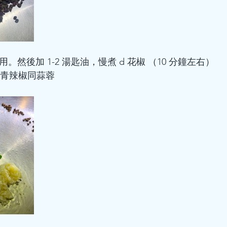
備用。然後加 1-2 湯匙油，慢煮 d 花椒 （10 分鐘左右）
d 青辣椒同蒜蓉