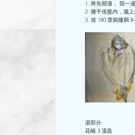
1. 將魚開邊， 我
2. 攤平係盤內，灑
3. 放 180 度焗爐焗
湯部分
花椒 3 湯匙