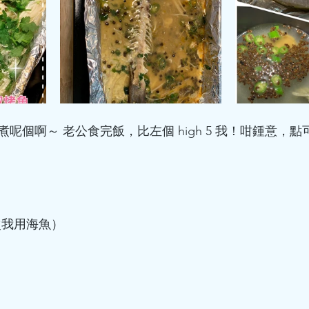
個啊～ 老公食完飯，比左個 high 5 我！咁鍾意，點可
今次我用海魚）