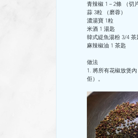
青辣椒 1－2條 （切
蒜 3粒 （磨蓉）
濃湯寶 1粒
米酒 1 湯匙
韓式緹魚湯粉 3/4 茶
麻辣椒油 1 茶匙
做法
1. 將所有花椒放煲
佢）。