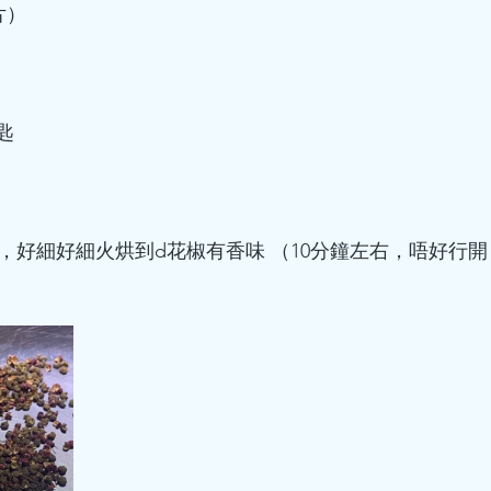
片）
匙
內，好細好細火烘到d花椒有香味 （10分鐘左右，唔好行