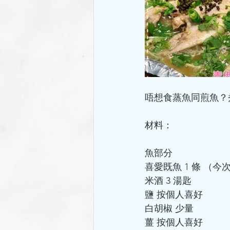
唔想食蒸魚同煎魚？煮呢
材料：
魚部分
喜愛既魚 1 條 （
米酒 3 湯匙
鹽 按個人喜好
白胡椒 少量
薑 按個人喜好