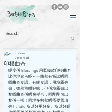
J. Kwan
2 min read
印模曲奇
呢度係 Blessings 用嘅幾款印模曲奇
比你地參考吓～一路都有嘗試唔同
嘅曲奇食譜。有啲食譜，用糖霜去
做，雖然無咁好味，但係糖霜做出
黎嘅曲奇係唔會變形，同剛剛切出
黎係一樣！同埋多數都唔需要雪凍
去 handle 所以好用好多。所以好睇