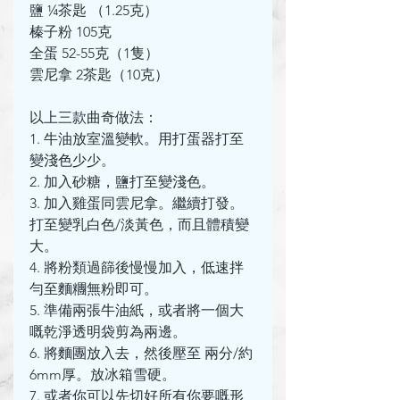
鹽 ¼茶匙 （1.25克）
榛子粉 105克
全蛋 52-55克（1隻）
雲尼拿 2茶匙（10克）
以上三款曲奇做法：
1. 牛油放室溫變軟。用打蛋器打至
變淺色少少。
2. 加入砂糖，鹽打至變淺色。
3. 加入雞蛋同雲尼拿。繼續打發。
打至變乳白色/淡黃色，而且體積變
大。
4. 將粉類過篩後慢慢加入，低速拌
勻至麵糰無粉即可。
5. 準備兩張牛油紙，或者將一個大
嘅乾淨透明袋剪為兩邊。
6. 將麵團放入去，然後壓至 兩分/約
6mm厚。放冰箱雪硬。
7. 或者你可以先切好所有你要嘅形