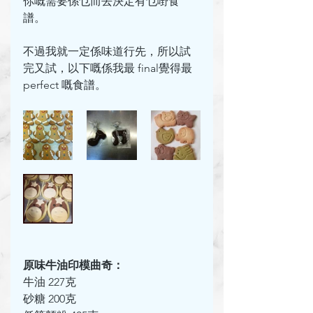
你嘅需要係乜而去決定有乜嘢食
譜。
不過我就一定係味道行先，所以試
完又試，
以下嘅係我最 final覺得最 
perfect 嘅食譜。
原味牛油印模曲奇：
牛油 227克
砂糖 200克