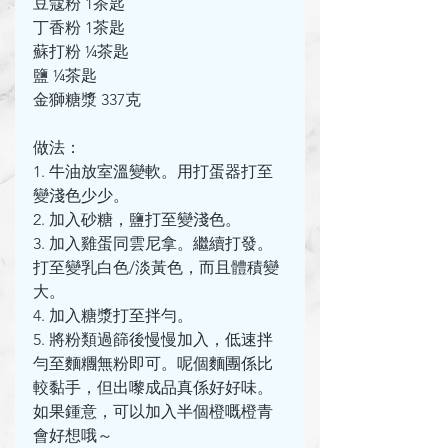
豆蔻粉 1茶匙
丁香粉 1茶匙
蘇打粉 ¼茶匙
鹽 ¼茶匙
金獅糖漿 337克
做法：
1. 牛油放室溫變軟。用打蛋器打至
變淺色少少。
2. 加入砂糖，鹽打至變淺色。
3. 加入雞蛋同雲尼拿。繼續打發。
打至變乳白色/淡黃色，而且體積變
大。
4. 加入糖漿打至拌勻。
5. 將粉類過篩後慢慢加入，低速拌
勻至麵糰無粉即可。呢個麵團係比
較黏手，但出嚟成品真係好好味。
如果鍾意，可以加入半個橙嘅橙青
會好想哦～