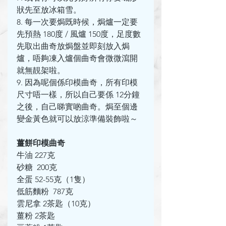
狀先至放冰箱雪。
8. 每一次要焗既時候，焗爐一定要
先預熱 180度 / 風爐 150度，足度數
先取出曲奇放焗盤並即刻放入焗
爐，唔夠凍入爐個曲奇會微微瀉開
就無靚架啦。
9. 因為呢個係印模曲奇，所有印模
尺寸唔一樣，所以自己要係 12分鐘
之後，自己睇實啲曲奇。焗至個邊
變金黃色就可以放涼準備裝飾啦～
薑餅印模曲奇
牛油 227克
砂糖  200克
全蛋 52-55克（1隻）
低筋麵粉  787克
雲尼拿 2茶匙（10克）
薑粉 2茶匙