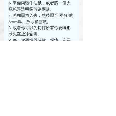
6. 準備兩張牛油紙，或者將一個大
嘅乾淨透明袋剪為兩邊。
7. 將麵團放入去，然後壓至 兩分/約
6mm厚。放冰箱雪硬。
8. 或者你可以先切好所有你要嘅形
狀先至放冰箱雪。
9. 每一次要焗既時候，焗爐一定要
先預熱 180度 / 風爐 150度，足度數
先取出曲奇放焗盤並即刻放入焗
爐，唔夠凍入爐個曲奇會微微瀉開
就無靚架啦。
10. 因為呢個係印模曲奇，所有印模
尺寸唔一樣，所以自己要係 12分鐘
之後，自己睇實啲曲奇。焗至個邊
變金黃色就可以放涼準備裝飾啦～
食譜
[Blessings Cakes 系列]
—曲奇—