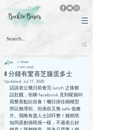
J. Kwan
1 min read
8 分鐘有驚喜芝腿蛋多士
Updated:
Jul 17, 2020
話說老公幾日前食完 lunch 之後都
話肚餓，佢睇 facebook 見到呢個叫
我整茶點比佢食！嗰日掛住砌模型
所以無理佢。但係佢又無 safe 低條
片。我唯有盡人士試吓整！雖然唔
知同原創係唔係一樣，不過老公好
鍾意！我都鍾意，因為只需要 1 個