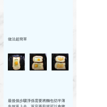
做法超簡單
最後個步驟淨係需要將麵包切半薄
先放返上去，返完再煎就可以食㗎