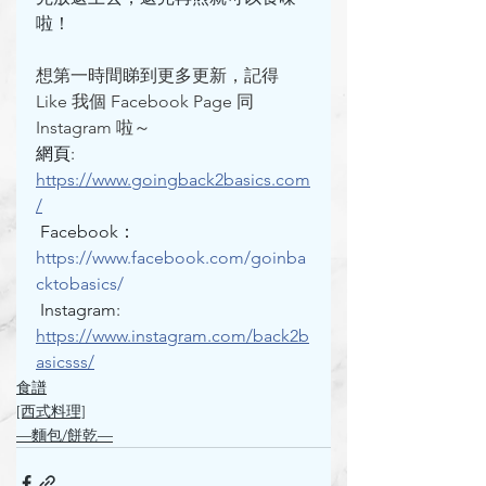
啦！
想第一時間睇到更多更新，記得 
Like 我個 Facebook Page 同 
Instagram 啦～
網頁: 
https://www.goingback2basics.com
/
Facebook： 
https://www.facebook.com/goinba
cktobasics/
 Instagram: 
https://www.instagram.com/back2b
asicsss/
食譜
[西式料理]
—麵包/餅乾—