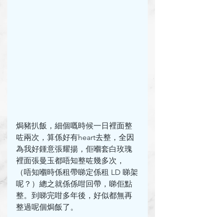
焗豬扒飯，細個嘅時候一日裡面整
咗兩次，算係好有heart去整，全因
為我好鍾意張耀揚，佢嗰套白玫瑰
裡面張曼玉都唔知整咗幾多次，
（唔知嗰時係租帶睇定係租 LD 睇架
呢？）總之就係係咁回帶，睇佢點
整。到睇完咁多年後，好似都無再
整過呢個焗飯了。