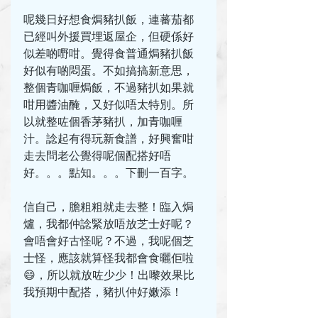
呢幾日好想食焗豬扒飯，連蕃茄都
已經叫外援買埋返屋企，但硬係好
似差啲嘢咁。覺得食普通焗豬扒飯
好似有啲悶蛋。不如搞搞新意思，
整個青咖喱焗飯，不過豬扒如果就
咁用醬油醃，又好似唔太特別。所
以就整咗個香茅豬扒，加青咖喱
汁。諗起有得玩新食譜，好興奮咁
走去問老公覺得呢個配搭好唔
好。。。點知。。。下刪一百字。
信自己，膽粗粗就走去整！臨入焗
爐，我都仲諗緊放唔放芝士好呢？
會唔會好古怪呢？不過，我呢個芝
士怪，應該就算怪我都會食曬佢啦
😄，所以就放咗少少！出嚟效果比
我預期中配搭，豬扒仲好嫩添！