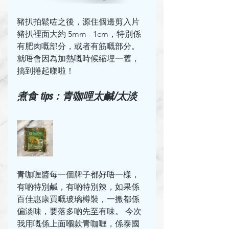
豬扒拍鬆咗之後，源住個邊剪入片
豬扒裡面大約 5mm - 1cm，特別係
有肥肉嘅部分，或者有筋嘅部分。
就唔會因為加熱嘅時候縮埋一舊，
搞到捲起㗎啦！
煮食 tips：青咖哩太鹹/太淡
青咖喱醬每一個牌子都好唔一樣，
有啲特別鹹，有啲特別辣，如果係
百佳惠康買嘅玻璃樽裝，一搬都係
偏淡味，要落多啲先至有味。 今次
我用嘅係上面嗰款青咖喱，係泰國