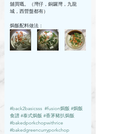
舖買嘅。（灣仔，銅鑼灣，九龍
城，西營盤都有）
焗飯配料做法：
#back2basicsss
#fusion焗飯
#焗飯
食譜
#泰式焗飯
#香茅豬扒焗飯
#bakedporkchopwithrice
#bakedgreencurryporkchop