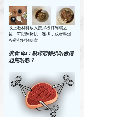
以上嘅材料放入攪拌機打碎曬之
後，可以醃豬扒，雞扒，或者整爆
谷雞都好好味㗎！
煮食 tips：點樣煎豬扒唔會捲
起煎唔熟？