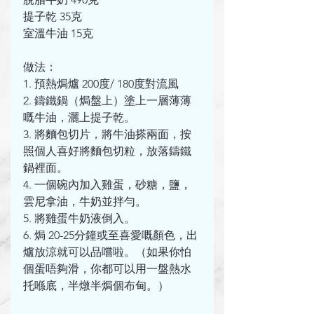
提子乾 35克
室溫牛油 15克
做法：
1. 預熱焗爐 200度/ 180度對流風
2. 鑄鐵鍋（焗盤上）塗上一層薄薄
嘅牛油，灑上提子乾。
3. 將麵包切片，將牛油搽兩面，按
照個人喜好將麵包切粒，放落鑄鐵
鍋裡面。
4. 一個碗內加入雞蛋，砂糖，鹽，
雲尼拿油，牛奶並拌勻。
5. 將雞蛋牛奶液倒入。
6. 焗 20-25分鐘或至喜愛嘅顏色，出
爐放涼就可以品嚐啦。（如果你怕
個蛋唔夠滑，你都可以用一盤熱水
托喺底，半燉半焗個布甸。）