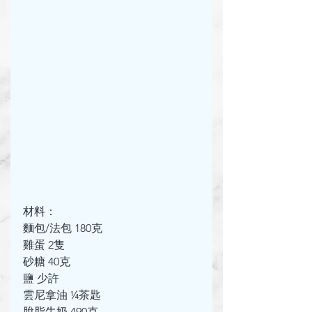
材料：
麵包/法包 180克
雞蛋 2隻
砂糖 40克
鹽 少許
雲尼拿油 ¼茶匙
脫脂牛奶 490克 