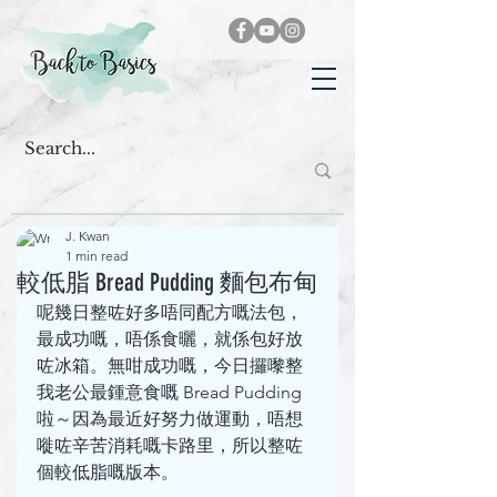
J. Kwan
1 min read
較低脂 Bread Pudding 麵包布甸
呢幾日整咗好多唔同配方嘅法包，
最成功嘅，唔係食曬，就係包好放
咗冰箱。無咁成功嘅，今日攞嚟整
我老公最鍾意食嘅 Bread Pudding 
啦～因為最近好努力做運動，唔想
嘥咗辛苦消耗嘅卡路里，所以整咗
個較低脂嘅版本。