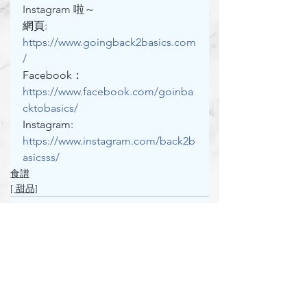
Instagram 啦～
網頁: 
https://www.goingback2basics.com
/
Facebook： 
https://www.facebook.com/goinba
cktobasics/
Instagram: 
https://www.instagram.com/back2b
asicsss/
食譜
[ 甜品]
See All
Recent Posts