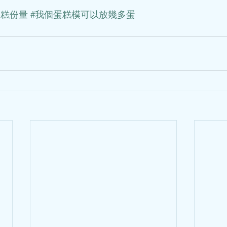
蛋糕份量
#我個蛋糕模可以放幾多蛋