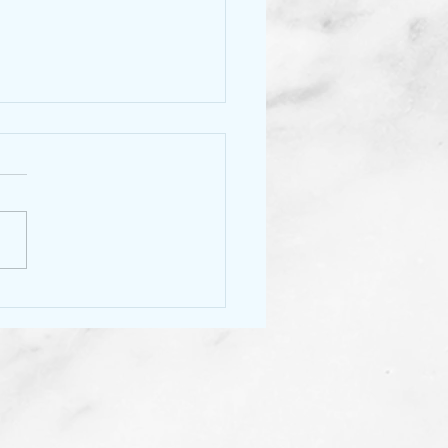
膠粉定魚膠片？