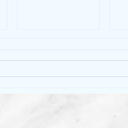
如何清洗蜆同吐沙
用魚