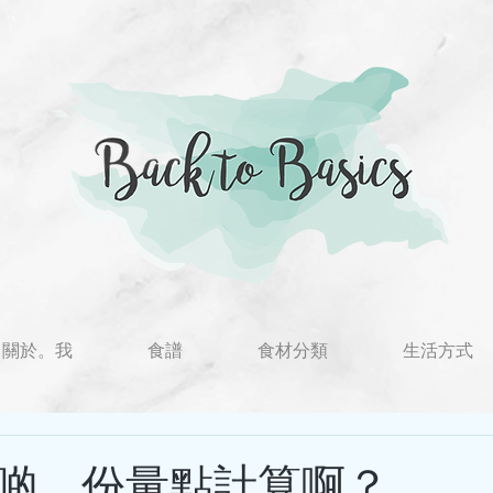
關於。我
食譜
食材分類
生活方式
啲，份量點計算啊？