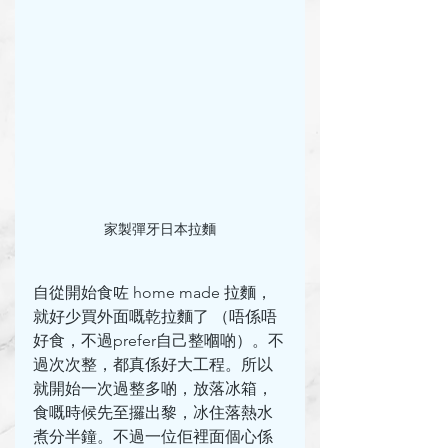
家製彈牙日本拉麵
自從開始食咗 home made 拉麵，
就好少買外面嘅乾拉麵了 （唔係唔
好食，不過prefer自己整嗰啲）。不
過次次整，都真係好大工程。所以
就開始一次過整多啲，放落冰箱，
食嘅時候先至攞出黎，冰住落熱水
煮分半鐘。不過一位佢裡面個心係