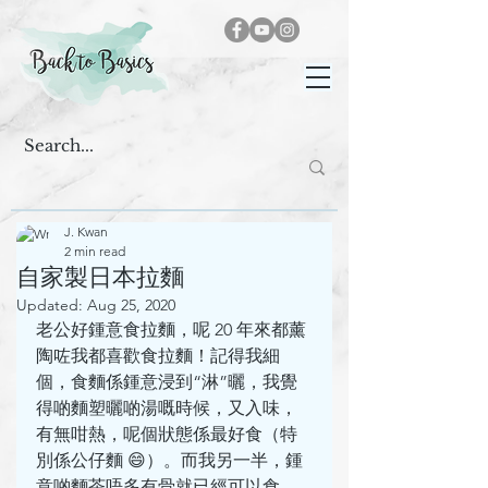
J. Kwan
2 min read
自家製日本拉麵
Updated:
Aug 25, 2020
老公好鍾意食拉麵，呢 20 年來都薰
陶咗我都喜歡食拉麵！記得我細
個，食麵係鍾意浸到“淋”曬，我覺
得啲麵塑曬啲湯嘅時候，又入味，
有無咁熱，呢個狀態係最好食（特
別係公仔麵 😄）。而我另一半，鍾
意啲麵茶唔多有骨就已經可以食