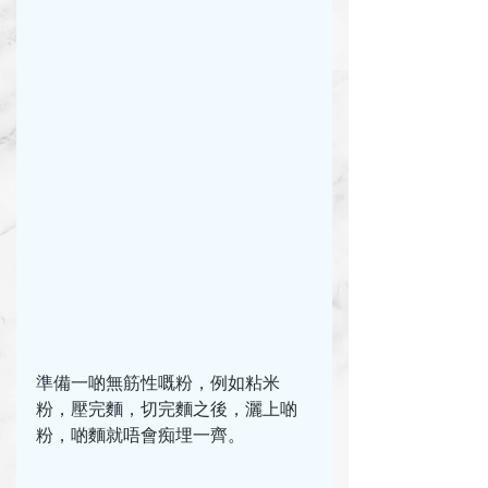
準備一啲無筋性嘅粉，例如粘米
粉，壓完麵，切完麵之後，灑上啲
粉，啲麵就唔會痴埋一齊。