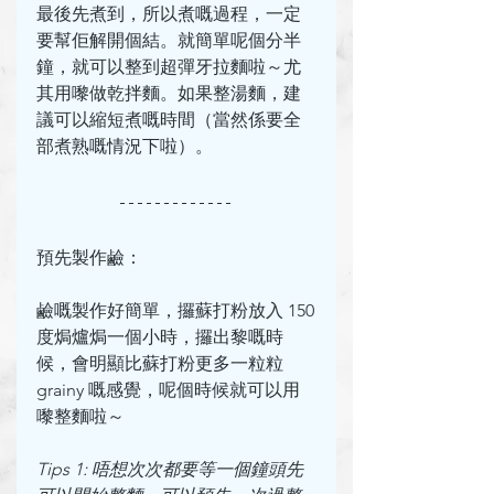
最後先煮到，所以煮嘅過程，一定
要幫佢解開個結。就簡單呢個分半
鐘，就可以整到超彈牙拉麵啦～尤
其用嚟做乾拌麵。如果整湯麵，建
議可以縮短煮嘅時間（當然係要全
部煮熟嘅情況下啦）。
預先製作鹼：
鹼嘅製作好簡單，攞蘇打粉放入 150
度焗爐焗一個小時，攞出黎嘅時
候，會明顯比蘇打粉更多一粒粒 
grainy 嘅感覺，呢個時候就可以用
嚟整麵啦～
Tips 1: 唔想次次都要等一個鐘頭先