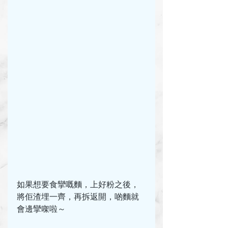
如果想要食攣嘅麵，上好粉之後，
將佢渣埋一齊，再拆返開，啲麵就
會邊攣㗎啦～