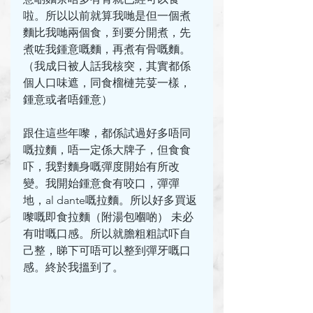
啦。所以以前就算我哋是但一個煮
麵比我哋兩個食，到要分開煮，先
煮咗我鍾意嘅麵，再煮有骨嘅麵。
（我成日被人話我核突，其實都係
個人口味遮，同食榴槤芫荽一樣，
鍾意或者唔鍾意）
跟住這些年嚟，都係試過好多唔同
嘅拉麵，唔一定係大牌子，但食食
吓，我對麵身嘅彈度開始有所改
變。我開始鍾意食有咬口，彈彈
地，al dante嘅拉麵。所以好多買返
嚟嘅即食拉麵（附湯包嗰啲） 未必
有咁嘅口感。所以就膽粗粗試吓自
己整，睇下可唔可以整到彈牙嘅口
感。終於我搵到了。