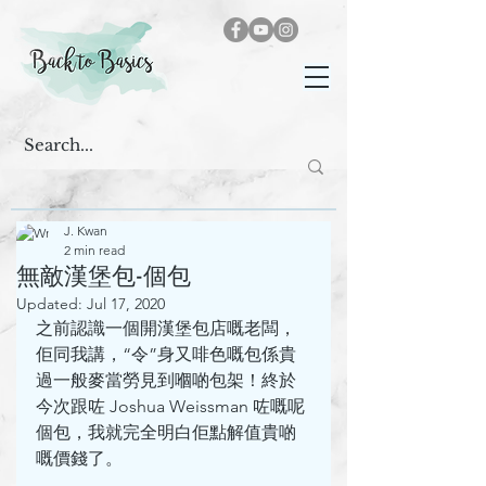
J. Kwan
2 min read
無敵漢堡包-個包
Updated:
Jul 17, 2020
之前認識一個開漢堡包店嘅老闆，
佢同我講，“令”身又啡色嘅包係貴
過一般麥當勞見到嗰啲包架！終於
今次跟咗 Joshua Weissman 咗嘅呢
個包，我就完全明白佢點解值貴啲
嘅價錢了。