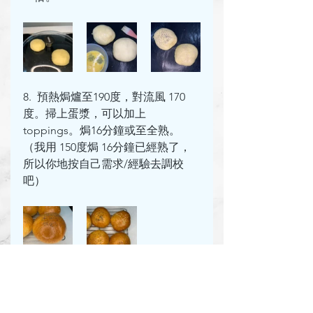
8.  預熱焗爐至190度，對流風 170
度。掃上蛋漿，可以加上 
toppings。焗16分鐘或至全熟。
（我用 150度焗 16分鐘已經熟了，
所以你地按自己需求/經驗去調校
吧）
https://video.wixstatic.com/video/c7cee
0_292591c95fbf4921b76c97a91b91613b/1