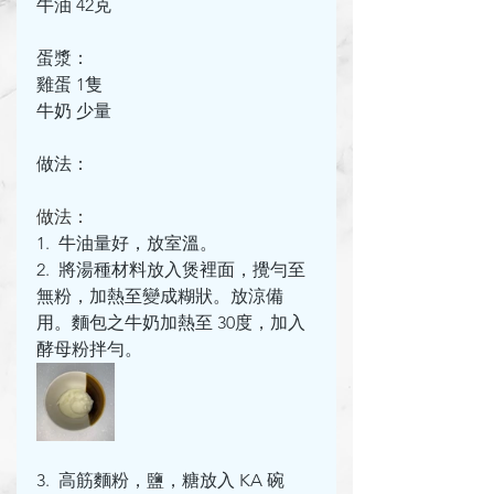
牛油 42克
蛋漿：
雞蛋 1隻
牛奶 少量
做法：
做法：
1.  牛油量好，放室溫。
2.  將湯種材料放入煲裡面，攪勻至
無粉，加熱至變成糊狀。放涼備
用。麵包之牛奶加熱至 30度，加入
酵母粉拌勻。
3.  高筋麵粉，鹽，糖放入 KA 碗