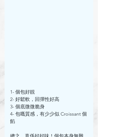
1- 個包好靚
2- 好鬆軟，回彈性好高
3- 個底微微脆身
4- 包嘅質感，有少少似 Croissant 個
餡
總之，真係好好味！個包本身無難