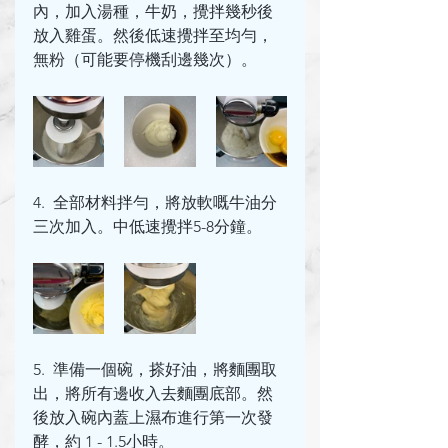
內，加入湯種，牛奶，攪拌幾秒後
放入雞蛋。然後低速攪拌至均勻，
無粉（可能要停機刮邊幾次）。
4.  全部材料拌勻，將放軟嘅牛油分
三次加入。中低速攪拌5-8分鐘。
5.  準備一個碗，搽好油，將麵團取
出，將所有邊收入去麵團底部。然
後放入碗內蓋上濕布進行第一次發
酵，約 1 - 1.5小時。