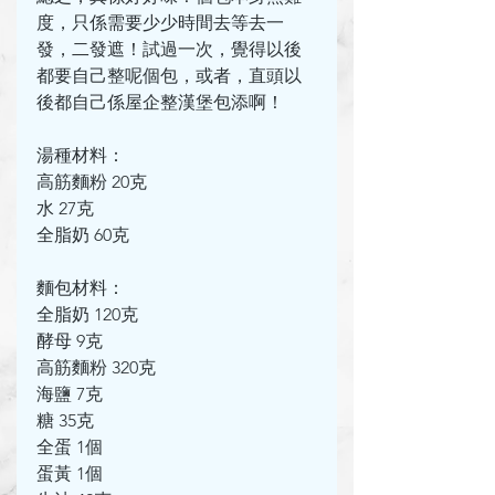
度，只係需要少少時間去等去一
發，二發遮！試過一次，覺得以後
都要自己整呢個包，或者，直頭以
後都自己係屋企整漢堡包添啊！
湯種
材料：
高筋麵粉 20克
水 27克
全脂奶 60克
麵包材料：
全脂奶 120克
酵母 9克
高筋麵粉 320克
海鹽 7克
糖 35克
全蛋 1個
蛋黃 1個