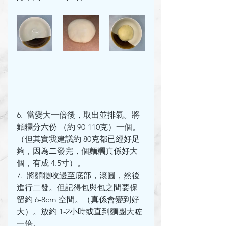
6.  當變大一倍後，取出並排氣。將
麵糰分六份 （約 90-110克）一個。
（但其實我建議約 80克都已經好足
夠，因為二發完，個麵糰真係好大
個，有成 4.5寸）。
7.  將麵糰收邊至底部，滾圓，然後
進行二發。但記得包與包之間要保
留約 6-8cm 空間。（真係會變到好
大）。放約 1-2小時或直到麵團大咗
一倍。