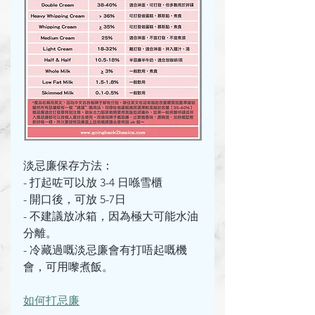
淡忌廉保存方法：
- 打起咗可以放 3-4 日喺雪櫃
- 開口後，可放 5-7日
- 不建議放冰箱，因為極大可能水油
分離。
- 冷藏過嘅淡忌廉會有打唔起嘅機
會，可用嚟煮飯。
如何打忌廉