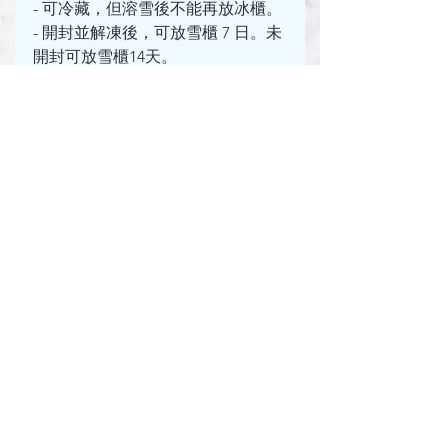
- 可冷藏，但溶雪後不能再放冰櫃。
- 開封並解凍後，可放雪櫃 7 日。未
開封可放雪櫃14天。
如何打忌廉
煮食 tips
See All
Recent Posts