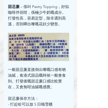
甜忌廉
 – 係叫 Pastry Topping，好似
咖啡伴侶咁，係極少牛奶嘅成分。
打發性高，容易定型，除非遇到高
溫，否則唧出嚟嘅花好少變形。
一般甜忌廉直接倒出嚟嘅口感有啲
油膩，食港式甜品嘅時候一般會食
到。打發後嘅甜忌廉口感比較實
在，又會無咁油膩嘅感覺。
甜忌廉保存方法：
- 打起咗可以放 5 日喺雪櫃