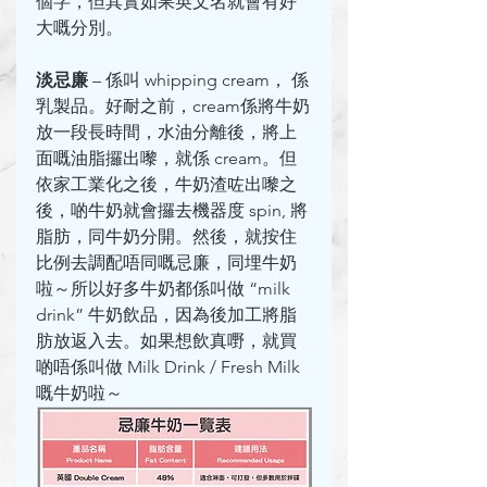
個字，但其實如果英文名就會有好
大嘅分別。
淡忌廉
 – 係叫 whipping cream， 係
乳製品。好耐之前，cream係將牛奶
放一段長時間，水油分離後，將上
面嘅油脂攞出嚟，就係 cream。但
依家工業化之後，牛奶渣咗出嚟之
後，啲牛奶就會攞去機器度 spin, 將
脂肪，同牛奶分開。然後，就按住
比例去調配唔同嘅忌廉，同埋牛奶
啦～所以好多牛奶都係叫做 “milk 
drink” 牛奶飲品，因為後加工將脂
肪放返入去。如果想飲真嘢，就買
啲唔係叫做 Milk Drink / Fresh Milk 
嘅牛奶啦～