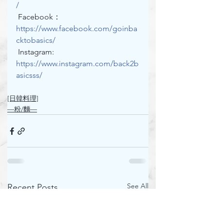
/
Facebook：
https://www.facebook.com/goinba
cktobasics/
 Instagram: 
https://www.instagram.com/back2b
asicsss/
[日韓料理]
—粉/麵—
See All
Recent Posts