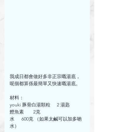
我成日都會做好多非正宗嘅湯底，
呢個都算係最簡單又快速嘅湯底。
材料：
youki 豚骨白湯顆粒	2 湯匙
鰹魚素	2克
水	600克 （如果太鹹可以加多啲
水）