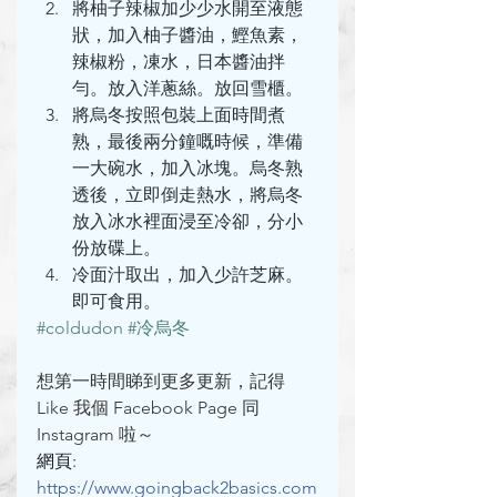
將柚子辣椒加少少水開至液態
狀，加入柚子醬油，鰹魚素，
辣椒粉，凍水，日本醬油拌
勻。放入洋蔥絲。放回雪櫃。
將烏冬按照包裝上面時間煮
熟，最後兩分鐘嘅時候，準備
一大碗水，加入冰塊。烏冬熟
透後，立即倒走熱水，將烏冬
放入冰水裡面浸至冷卻，分小
份放碟上。
冷面汁取出，加入少許芝麻。
即可食用。
#coldudon
#冷烏冬
想第一時間睇到更多更新，記得 
Like 我個 Facebook Page 同 
Instagram 啦～
網頁: 
https://www.goingback2basics.com