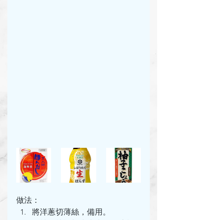
做法：
將洋蔥切薄絲，備用。