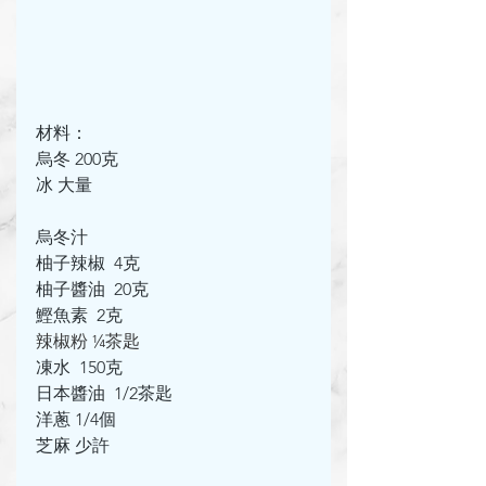
材料：
烏冬 200克
冰 大量
烏冬汁
柚子辣椒  4克
柚子醬油  20克
鰹魚素  2克
辣椒粉 ¼茶匙
凍水  150克
日本醬油  1/2茶匙
洋蔥 1/4個
芝麻 少許