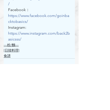
/
Facebook： 
https://www.facebook.com/goinba
cktobasics/
Instagram: 
https://www.instagram.com/back2b
asicsss/
—粉/麵—
[日韓料理]
食譜
See All
Recent Posts