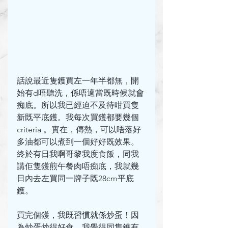
話說最近隻鑊買左一年半都無，開
始有d唔聽洗，係唔適當既時候就會
痴底。所以我已經迫不及待咁買隻
新既平底鑊。我每次買鑊都要幾個 
criteria 。實在，傳熱，可以唔落好
多油都可以煮到一個好好既效果。
終於有日我啊哥黎我度食飯，同我
講佢隻鑊煎午餐肉唔痴底，我就幾
日內去左買同一牌子既28cm平底
鑊。
買完個鑊，我既習慣就係炒蛋！因
為炒蛋炒得好食，我覺得同隻鑊有