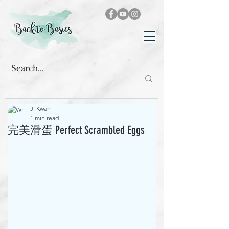
J. Kwan
1 min read
完美滑蛋 Perfect Scrambled Eggs