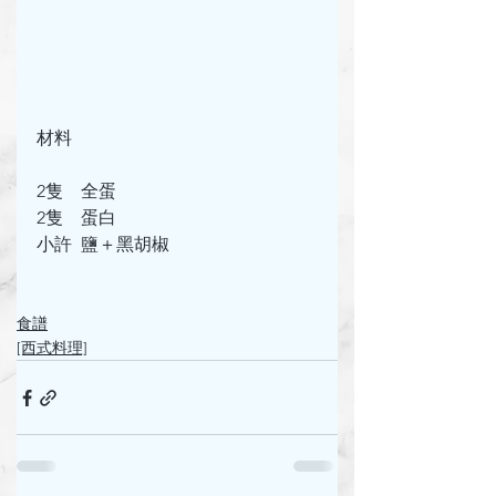
材料
2隻    全蛋
2隻    蛋白
小許  鹽＋黑胡椒
食譜
[西式料理]