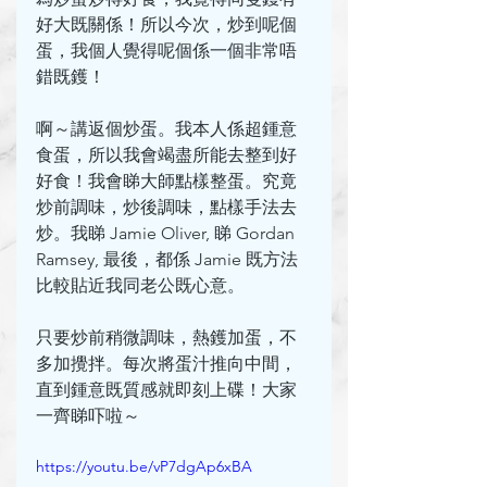
好大既關係！所以今次，炒到呢個
蛋，我個人覺得呢個係一個非常唔
錯既鑊！
啊～講返個炒蛋。我本人係超鍾意
食蛋，所以我會竭盡所能去整到好
好食！我會睇大師點樣整蛋。究竟
炒前調味，炒後調味，點樣手法去
炒。我睇 Jamie Oliver, 睇 Gordan 
Ramsey, 最後，都係 Jamie 既方法
比較貼近我同老公既心意。
只要炒前稍微調味，熱鑊加蛋，不
多加攪拌。每次將蛋汁推向中間，
直到鍾意既質感就即刻上碟！大家
一齊睇吓啦～
https://youtu.be/vP7dgAp6xBA