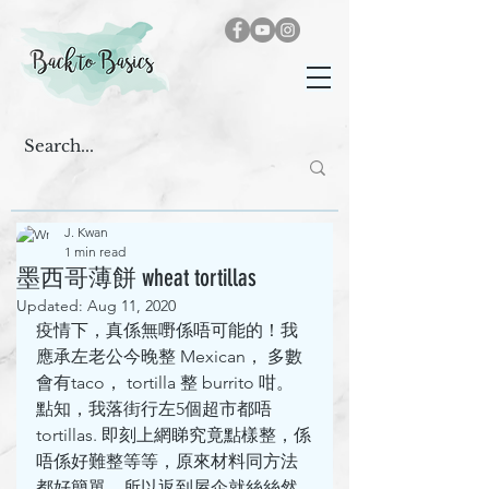
J. Kwan
1 min read
墨西哥薄餅 wheat tortillas
Updated:
Aug 11, 2020
疫情下，真係無嘢係唔可能的！我
應承左老公今晚整 Mexican， 多數
會有taco， tortilla 整 burrito 咁。 
點知，我落街行左5個超市都唔 
tortillas. 即刻上網睇究竟點樣整，係
唔係好難整等等，原來材料同方法
都好簡單，所以返到屋企就絲絲然