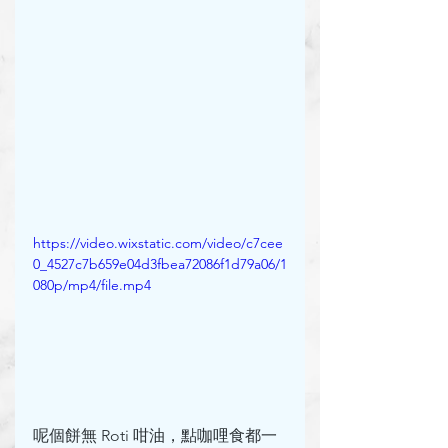
https://video.wixstatic.com/video/c7cee
0_4527c7b659e04d3fbea72086f1d79a06/1
080p/mp4/file.mp4
呢個餅無 Roti 咁油，點咖哩食都一