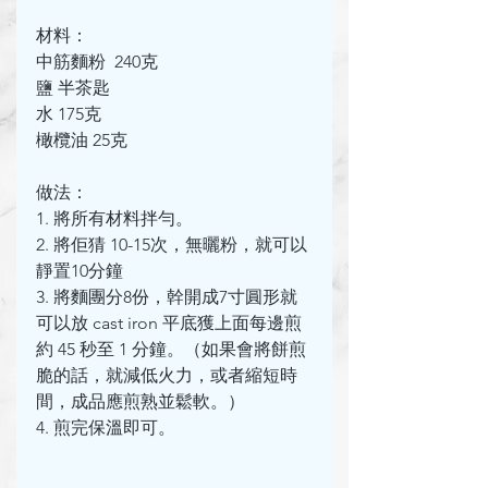
材料：
中筋麵粉  240克
鹽 半茶匙
水 175克
橄欖油 25克
做法：
1. 將所有材料拌勻。
2. 將佢猜 10-15次，無曬粉，就可以
靜置10分鐘
3. 將麵團分8份，幹開成7寸圓形就
可以放 cast iron 平底獲上面每邊煎
約 45 秒至 1 分鐘。（如果會將餅煎
脆的話，就減低火力，或者縮短時
間，成品應煎熟並鬆軟。）
4. 煎完保溫即可。