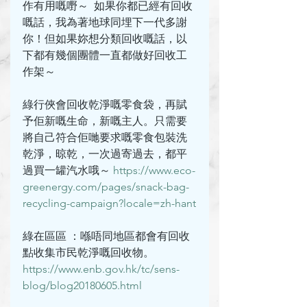
作有用嘅嘢～  如果你都已經有回收
嘅話，我為著地球同埋下一代多謝
你！但如果妳想分類回收嘅話，以
下都有幾個團體一直都做好回收工
作架～
綠行俠會回收乾淨嘅零食袋，再賦
予佢新嘅生命，新嘅主人。只需要
將自己符合佢哋要求嘅零食包裝洗
乾淨，晾乾，一次過寄過去，都平
過買一罐汽水哦～ 
https://www.eco-
greenergy.com/pages/snack-bag-
recycling-campaign?locale=zh-hant
綠在區區 ：喺唔同地區都會有回收
點收集市民乾淨嘅回收物。
https://www.enb.gov.hk/tc/sens-
blog/blog20180605.html