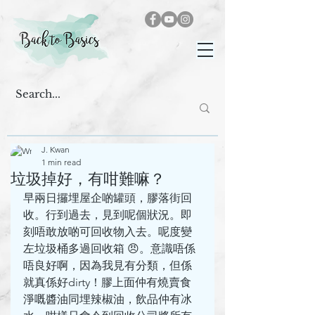
J. Kwan
1 min read
垃圾掉好，有咁難嘛？
早兩日攞埋屋企啲罐頭，膠落街回
收。行到過去，見到呢個狀況。即
刻唔敢放啲可回收物入去。呢度變
左垃圾桶多過回收箱 😠。意識唔係
唔良好啊，因為我見有分類，但係
就真係好dirty！膠上面仲有燒賣食
淨嘅醬油同埋辣椒油，飲品仲有冰