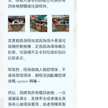
水。咁樣只會令到回收公司將所有
回收物變曬做垃圾咁掉。
其實都真係唔知道因為現今香港垃
圾桶所剩無幾，定係因為環保概念
好差。垃圾桶不足令到垃圾好似比
以前多左。
咁當然，唔係個個人都想環保，不
過就算唔環保，都唔洗搞亂嗰想環
保嘅 system 啊嘛～
所以，我將我所有嘅回收物，一次
過攞返屋企，直接寄去或者攞去真
係有心做環保重用，或者用嚟再製