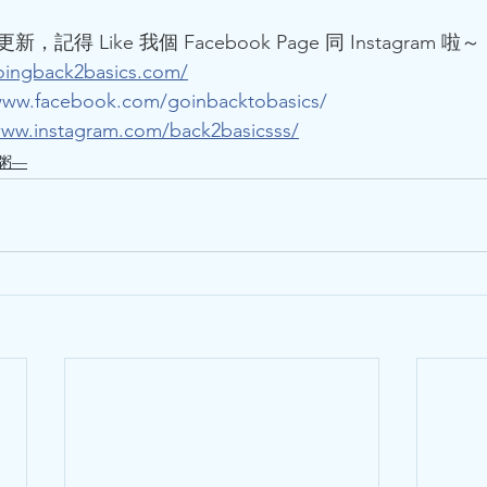
得 Like 我個 Facebook Page 同 Instagram 啦～
oingback2basics.com/
www.facebook.com/goinbacktobasics/
www.instagram.com/back2basicsss/
/粥—