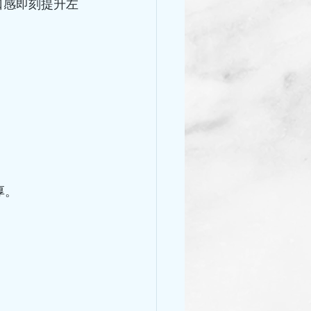
口感即刻提升左
厚。