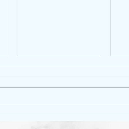
中東羊
韓式炸醬麵 （Jajangmyeon）