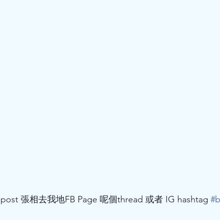
 張相去我地FB Page 呢個thread 或者 IG hashtag 
#
b