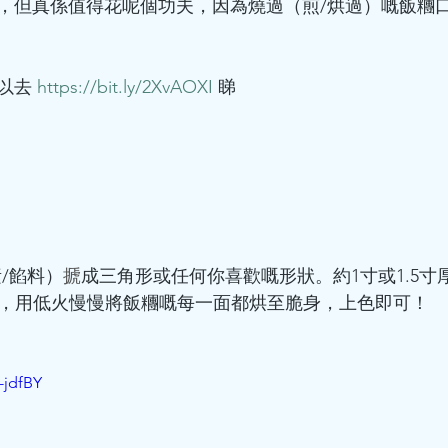
，但真係值得花呢個功夫，因為燒過（煎/烘過）嘅飯糰
以去 
https://bit.ly/2XvAOXI
 睇
素/餡料）
搋
成三角形或任何你喜歡嘅形狀。約1寸或1.5寸
底鑊，用低火慢慢將飯糰嘅每一面都烘至脆身，上色即可！
-jdfBY