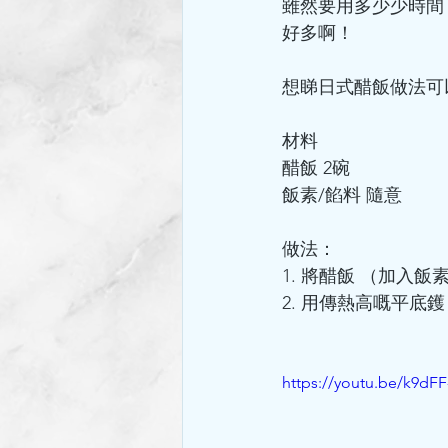
雖然要用多少少時間
好多啊！
想睇日式醋飯做法可
材料
醋飯 2碗
飯素/餡料 隨意
做法：
1. 將醋飯 （加入飯
2. 用傳熱高嘅平
https://youtu.be/k9dFF