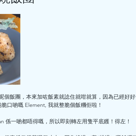
呢個飯團，本來加咗飯素就諗住就咁就算，因為已經好好
有啲脆口啲嘅 Element, 我就整脆個飯糰佢啦！
pan 係一啲都唔得嘅，所以即刻轉左用隻平底鑊！得左！