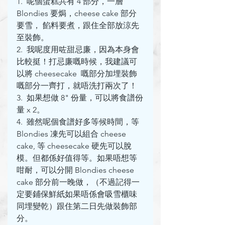
1.  呢個蛋糕共有 4 部分，一層 
Blondies 要焗，cheese cake 部分
要雪， 餡料要煮，跟住全部放涼先
至裝飾。
2.  我呢度用咗甜忌廉，因為本身會
比較挺！打忌廉嘅時候，我建議可
以將 cheesecake  嘅部分加埋裝飾
嘅部分一齊打，就唔洗打兩次了！
3.  如果想做 8" 份量，可以將食譜份
量 x 2。
4.  雖然呢個食譜好多等候時間，等 
Blondies 凍先可以組合 cheese 
cake, 等 cheesecake 硬先可以脫
模。但都係好值得等。如果唔想等
咁耐，可以分開 Blondies cheese 
cake 部分前一晚做，（不過記得一
定要鋪保鮮紙如果唔係會吸雪櫃味
同埋變乾）跟住第二日先做裝飾部
分。