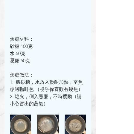
焦糖材料：
砂糖 100克
水 50克
忌廉 50克
焦糖做法：
1.  將砂糖，水放入煲耐加熱，至焦
糖邊咖啡色 （視乎你喜歡有幾焦）
2. 熄火，倒入忌廉，不時攪動（請
小心冒出的蒸氣）