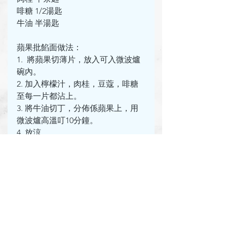
啡糖 1/2湯匙
牛油 半湯匙
蘋果批餡面做法：
1.  將蘋果切薄片，放入可入微波爐
碗內。
2. 加入檸檬汁，肉桂，豆蔻，啡糖
至每一片都沾上。
3. 將牛油切丁，分佈係蘋果上，用
微波爐高溫叮10分鐘。
4. 放涼。
最後準備：
1. 當 Cheesecake 已經夠硬，脫模