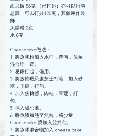
甜忌廉 56克 （已打起）亦可以用淡
忌廉 – 可以打共120克，其餘用作裝
飾
魚膠粉 2克
水 8克
Cheesecake做法：
1. 將魚膠粉加入水中，攪勻，放至
混合埋一齊。
2. 忌廉打起，備用。
3. 將放軟嘅忌廉芝士打溶，加入砂
糖，啡糖，打勻。
4. 加入焦糖醬，肉桂，豆蔻，打
勻。
5. 拌入甜忌廉。
6. 將魚膠加熱至無粒，將少量 
Cheesecake 漿加入並拌勻。
7. 將魚膠混合物加入 cheese cake 