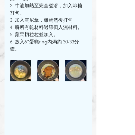
2. 牛油加熱至完全煮溶，加入啡糖
打勻。
3. 加入雲尼拿，雞蛋然後打勻
4. 將所有乾材料過篩倒入濕材料。
5. 蘋果切粒粒並加入。
6. 放入6“蛋糕ring內焗約 30-33分
鐘。