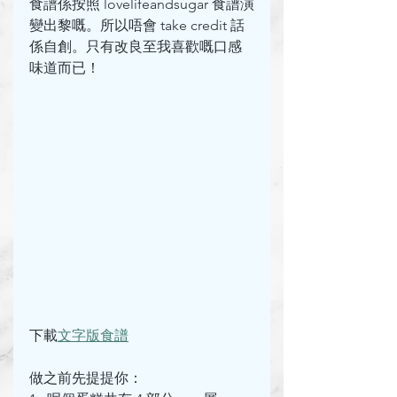
食譜係按照 lovelifeandsugar 食譜演
變出黎嘅。所以唔會 take credit 話
係自創。只有改良至我喜歡嘅口感
味道而已！
下載
文字版食譜
做之前先提提你：