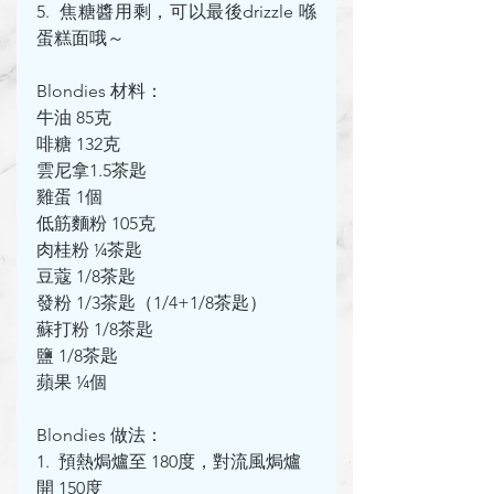
5.  焦糖醬用剩，可以最後drizzle 喺
蛋糕面哦～
Blondies 材料：
牛油 85克
啡糖 132克
雲尼拿1.5茶匙
雞蛋 1個
低筋麵粉 105克
肉桂粉 ¼茶匙
豆蔻 1/8茶匙
發粉 1/3茶匙（1/4+1/8茶匙）
蘇打粉 1/8茶匙
鹽 1/8茶匙
蘋果 ¼個
Blondies 做法：
1.  預熱焗爐至 180度，對流風焗爐
開 150度