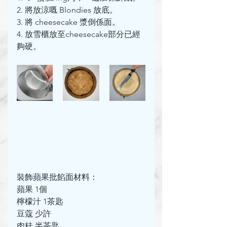
2. 將放涼嘅 Blondies 放底。
3. 將 cheesecake 漿倒係面。
4. 放雪櫃放至cheesecake部分已經
夠硬。
裝飾蘋果批餡面材料：
蘋果 1個
檸檬汁 1茶匙
豆蔻 少許
肉桂 半茶匙