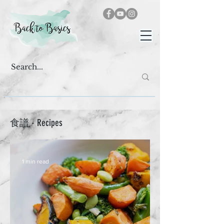
​食譜 - Recipes
1 min read