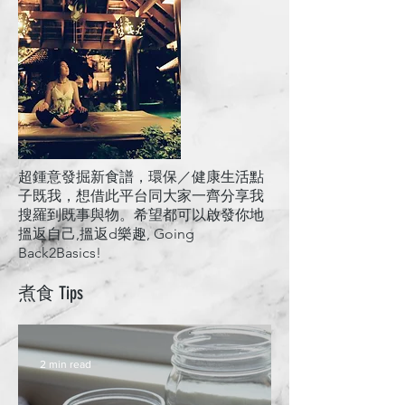
超鍾意發掘新食譜，環保／健康生活點
子既我，想借此平台同大家一齊分享我
搜羅到既事與物。希望都可以啟發你地
搵返自己,搵返d樂趣, Going
Back2Basics!
煮食 Tips
2 min read